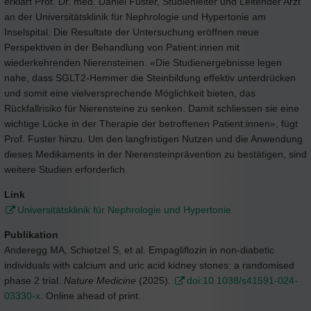
erklärt Prof. Dr. med. Daniel Fuster, Studienleiter und Leitender Arzt
an der Universitätsklinik für Nephrologie und Hypertonie am
Inselspital. Die Resultate der Untersuchung eröffnen neue
Perspektiven in der Behandlung von Patient:innen mit
wiederkehrenden Nierensteinen. «Die Studienergebnisse legen
nahe, dass SGLT2-Hemmer die Steinbildung effektiv unterdrücken
und somit eine vielversprechende Möglichkeit bieten, das
Rückfallrisiko für Nierensteine zu senken. Damit schliessen sie eine
wichtige Lücke in der Therapie der betroffenen Patient:innen», fügt
Prof. Fuster hinzu. Um den langfristigen Nutzen und die Anwendung
dieses Medikaments in der Nierensteinprävention zu bestätigen, sind
weitere Studien erforderlich.
Link
Universitätsklinik für Nephrologie und Hypertonie
Publikation
Anderegg MA, Schietzel S, et al. Empagliflozin in non-diabetic
individuals with calcium and uric acid kidney stones: a randomised
phase 2 trial.
Nature Medicine
(2025).
doi:10.1038/s41591-024-
03330-x
. Online ahead of print.