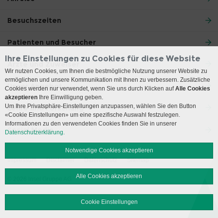
Besuchszeiten
Patienten und Besucher
Ihre Einstellungen zu Cookies für diese Website
Ärzte und Zuweiser
Wir nutzen Cookies, um Ihnen die bestmögliche Nutzung unserer Website zu
ermöglichen und unsere Kommunikation mit Ihnen zu verbessern. Zusätzliche
Unser Angebot
Cookies werden nur verwendet, wenn Sie uns durch Klicken auf
Alle Cookies
akzeptieren
Ihre Einwilligung geben.
Um Ihre Privatsphäre-Einstellungen anzupassen, wählen Sie den Button
Lehre und Forschung
«Cookie Einstellungen» um eine spezifische Auswahl festzulegen.
Informationen zu den verwendeten Cookies finden Sie in unserer
Social Media
Datenschutzerklärung.
Notwendige Cookies akzeptieren
Impressum
Disclaimer
Datenschutz
Sitemap
Alle Cookies akzeptieren
© 2026 Insel Gruppe AG
Cookie Einstellungen