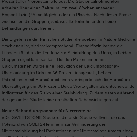
Prozent aller Nierensteinfälle aus. Die Studienteilnehmenden
erhielten über einen Zeitraum von zwei Wochen entweder
Empagliflozin (25 mg täglich) oder ein Placebo. Nach dieser Phase
wechselten die Gruppen, sodass alle Teilnehmenden beide
Behandlungen durchliefen.
Die Ergebnisse der klinischen Studie, die soeben im Nature Medicine
erschienen ist, sind vielversprechend: Empagliflozin konnte die
Lithogenität, d.h. die Tendenz zur Steinbildung des Urins, in beiden
Gruppen signifikant senken. Bei den Patient:innen mit
Calciumsteinen wurde eine Reduktion der Calciumphosphat-
Übersättigung im Urin um 36 Prozent festgestellt, bei den
Patient:innen mit Harnsäuresteinen verringerte sich die Harnsäure-
Übersättigung um 30 Prozent. Beide Werte gelten als entscheidende
Indikatoren für das Risiko einer Steinbildung. Zudem traten während
der gesamten Studie keine ernsthaften Nebenwirkungen auf.
Neuer Behandlungsansatz für Nierensteine
«Die SWEETSTONE Studie ist die erste Studie weltweit, die das
Potenzial von SGLT2-Hemmern zur Verhinderung der
Nierensteinbildung bei Patient:innen mit Nierensteinen untersuchte»,