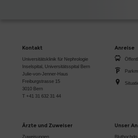
Kontakt
Anreise
Universitätsklinik für Nephrologie
Öffent
Inselspital, Universitätsspital Bern
Parkmö
Julie-von-Jenner-Haus
Freiburgstrasse 15
Situat
3010 Bern
T +41 31 632 31 44
Ärzte und Zuweiser
Unser A
Zuweisungen
Bluthochdr