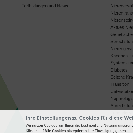
Fortbildungen und News
Nierenersat
Nierentrans
Nierenstei
Aktues Nie
Genetische
Sprechstun
Nierengew
Knochen- u
System- u
Diabetes
Seltene Kra
Transition
Unterstütz
Nephrologi
Sprechstun
Feriendialy
Ihre Einstellungen zu Cookies für diese We
Wir nutzen Cookies, um Ihnen die bestmögliche Nutzung unserer 
Klicken auf
Alle Cookies akzeptieren
Ihre Einwilligung geben.