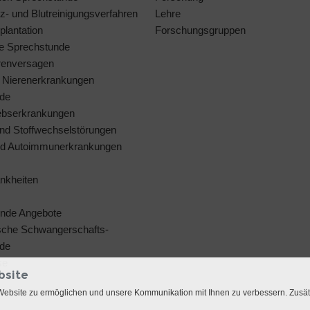
z- und Blutreinigungsverfahren
Lehre
plantation
Forschungsgruppen
ne Sprechstunde
renversagen
 Nierenerkrankungen
de
ebserkrankungen
nd Stoffwechselstörungen
nd Autoimmunerkrankungen
nkheiten
ende Angebote
sche Schwangerschafts-
de
se
bsite
Website zu ermöglichen und unsere Kommunikation mit Ihnen zu verbessern. Zusä