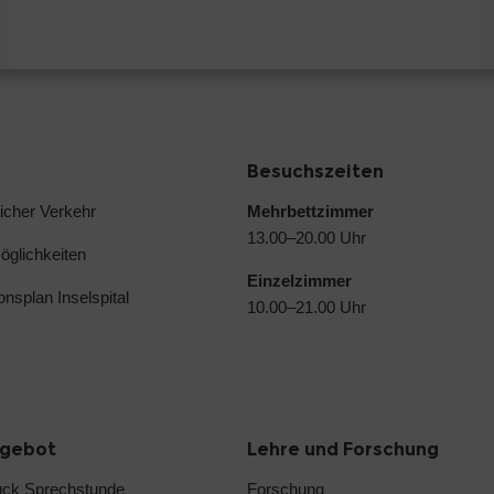
Besuchszeiten
licher Verkehr
Mehrbettzimmer
13.00–20.00 Uhr
glichkeiten
Einzelzimmer
ionsplan Inselspital
10.00–21.00 Uhr
ngebot
Lehre und Forschung
uck Sprechstunde
Forschung