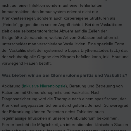
nicht auf einer Infektion sondern auf einer fehlerhaften
Immunreaktion: das Immunsystem erkennt nicht nur
Krankheitserreger, sondern auch körpereigene Strukturen als
„Feinde“, gegen die es seinen Angriff richtet. Bei den Vaskulitiden
zielt diese selbstzerstörerische Abwehr auf die Zellen der
Blutgefäße. Je nachdem, welche Art von Gefässen betroffen ist,
unterscheidet man verschiedene Vaskulitiden. Eine spezielle Form
der Vaskulitis stellt der systemische Lupus Erythematodes (sLE) dar,
der schubartig alle Organe des Körpers befallen kann, inkl. Haut und
vorwiegend Frauen betrifft.
Was bieten wir an bei Glomerulonephritis und Vaskulitis?
Abklärung (
inklusive Nierenbiopsie
), Beratung und Betreuung von
Patienten mit Glomerulonephritis und Vaskulitis. Nach
Diagnosesicherung wird die Therapie nach einem spezifischen, der
Krankheit angepassten Schema durchgeführt. Je nach Schweregrad
der Erkrankung können Patienten nebst Tabletten auch
regelmässige Infusionen in unserem Ambulatorium bekommen.
Ferner besteht die Möglichkeit, an internationalen klinischen Studien
teilzunehmen, wo neue, innovative Therapieansätze unter strengen