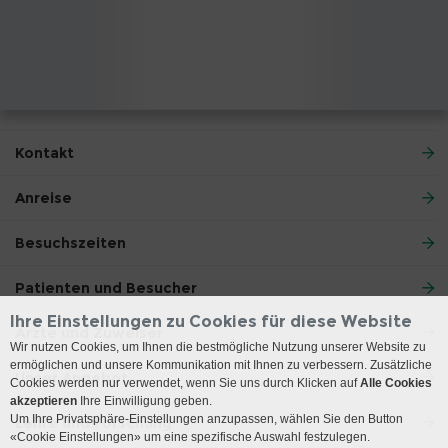
Kontakt
Anreise
Besuchszeiten
Patienten und Besucher
Ihre Einstellungen zu Cookies für diese Website
Ärzte und Zuweiser
Wir nutzen Cookies, um Ihnen die bestmögliche Nutzung unserer Website zu
ermöglichen und unsere Kommunikation mit Ihnen zu verbessern. Zusätzliche
Unser Angebot
Cookies werden nur verwendet, wenn Sie uns durch Klicken auf
Alle Cookies
akzeptieren
Ihre Einwilligung geben.
Um Ihre Privatsphäre-Einstellungen anzupassen, wählen Sie den Button
Lehre und Forschung
«Cookie Einstellungen» um eine spezifische Auswahl festzulegen.