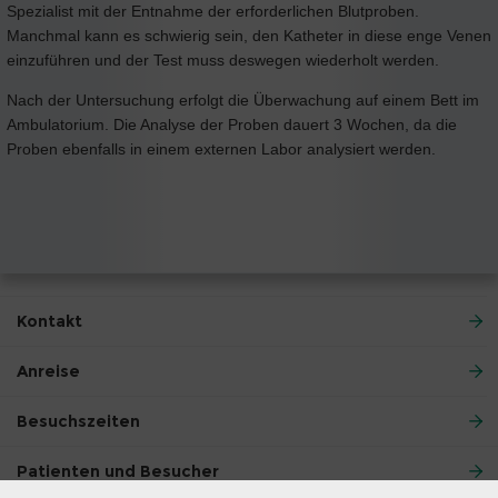
Spezialist mit der Entnahme der erforderlichen Blutproben.
Manchmal kann es schwierig sein, den Katheter in diese enge Venen
einzuführen und der Test muss deswegen wiederholt werden.
Nach der Untersuchung erfolgt die Überwachung auf einem Bett im
Ambulatorium. Die Analyse der Proben dauert 3 Wochen, da die
Proben ebenfalls in einem externen Labor analysiert werden.
Kontakt
Anreise
Besuchszeiten
Patienten und Besucher