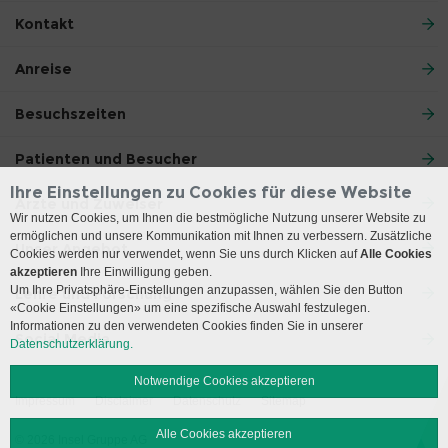
Kontakt
Anreise
Besuchszeiten
Patienten und Besucher
Ihre Einstellungen zu Cookies für diese Website
Ärzte und Zuweiser
Wir nutzen Cookies, um Ihnen die bestmögliche Nutzung unserer Website zu
ermöglichen und unsere Kommunikation mit Ihnen zu verbessern. Zusätzliche
Unser Angebot
Cookies werden nur verwendet, wenn Sie uns durch Klicken auf
Alle Cookies
akzeptieren
Ihre Einwilligung geben.
Um Ihre Privatsphäre-Einstellungen anzupassen, wählen Sie den Button
Lehre und Forschung
«Cookie Einstellungen» um eine spezifische Auswahl festzulegen.
Informationen zu den verwendeten Cookies finden Sie in unserer
Social Media
Datenschutzerklärung.
Notwendige Cookies akzeptieren
Impressum
Disclaimer
Datenschutz
Sitemap
Alle Cookies akzeptieren
© 2026 Insel Gruppe AG