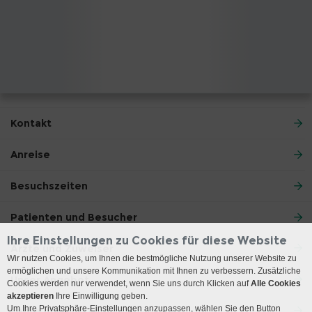
Kontakt
Anreise
Besuchszeiten
Patienten und Besucher
Ihre Einstellungen zu Cookies für diese Website
Ärzte und Zuweiser
Wir nutzen Cookies, um Ihnen die bestmögliche Nutzung unserer Website zu
ermöglichen und unsere Kommunikation mit Ihnen zu verbessern. Zusätzliche
Unser Angebot
Cookies werden nur verwendet, wenn Sie uns durch Klicken auf
Alle Cookies
akzeptieren
Ihre Einwilligung geben.
Um Ihre Privatsphäre-Einstellungen anzupassen, wählen Sie den Button
Lehre und Forschung