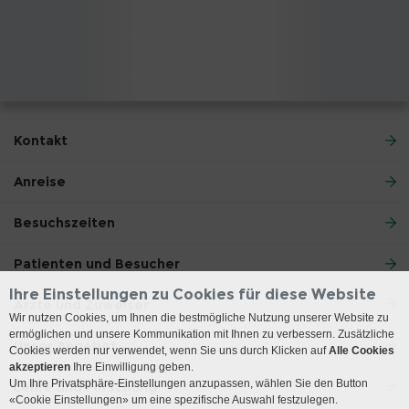
Kontakt
Anreise
Besuchszeiten
Patienten und Besucher
Ihre Einstellungen zu Cookies für diese Website
Ärzte und Zuweiser
Wir nutzen Cookies, um Ihnen die bestmögliche Nutzung unserer Website zu
ermöglichen und unsere Kommunikation mit Ihnen zu verbessern. Zusätzliche
Unser Angebot
Cookies werden nur verwendet, wenn Sie uns durch Klicken auf
Alle Cookies
akzeptieren
Ihre Einwilligung geben.
Um Ihre Privatsphäre-Einstellungen anzupassen, wählen Sie den Button
Lehre und Forschung
«Cookie Einstellungen» um eine spezifische Auswahl festzulegen.