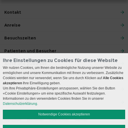
Kontakt
Anreise
Besuchszeiten
Patienten und Besucher
Ihre Einstellungen zu Cookies für diese Website
Ärzte und Zuweiser
Wir nutzen Cookies, um Ihnen die bestmögliche Nutzung unserer Website zu
ermöglichen und unsere Kommunikation mit Ihnen zu verbessern. Zusätzliche
Unser Angebot
Cookies werden nur verwendet, wenn Sie uns durch Klicken auf
Alle Cookies
akzeptieren
Ihre Einwilligung geben.
Um Ihre Privatsphäre-Einstellungen anzupassen, wählen Sie den Button
Lehre und Forschung
«Cookie Einstellungen» um eine spezifische Auswahl festzulegen.
Informationen zu den verwendeten Cookies finden Sie in unserer
Social Media
Datenschutzerklärung.
Notwendige Cookies akzeptieren
Impressum
Disclaimer
Datenschutz
Sitemap