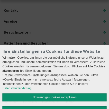
Kontakt
Anreise
Besuchszeiten
Patienten und Besucher
Ihre Einstellungen zu Cookies für diese Website
Ärzte und Zuweiser
Wir nutzen Cookies, um Ihnen die bestmögliche Nutzung unserer Website zu
ermöglichen und unsere Kommunikation mit Ihnen zu verbessern. Zusätzliche
Unser Angebot
Cookies werden nur verwendet, wenn Sie uns durch Klicken auf
Alle Cookies
akzeptieren
Ihre Einwilligung geben.
Um Ihre Privatsphäre-Einstellungen anzupassen, wählen Sie den Button
Lehre und Forschung
«Cookie Einstellungen» um eine spezifische Auswahl festzulegen.
Informationen zu den verwendeten Cookies finden Sie in unserer
Social Media
Datenschutzerklärung.
Notwendige Cookies akzeptieren
Impressum
Disclaimer
Datenschutz
Sitemap