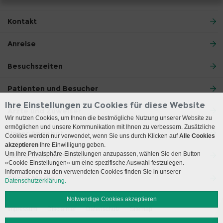
Kontakt
Anreise
Besuchszeiten
Patienten und Besucher
Ihre Einstellungen zu Cookies für diese Website
Ärzte und Zuweiser
Wir nutzen Cookies, um Ihnen die bestmögliche Nutzung unserer Website zu
ermöglichen und unsere Kommunikation mit Ihnen zu verbessern. Zusätzliche
Unser Angebot
Cookies werden nur verwendet, wenn Sie uns durch Klicken auf
Alle Cookies
akzeptieren
Ihre Einwilligung geben.
Um Ihre Privatsphäre-Einstellungen anzupassen, wählen Sie den Button
Lehre und Forschung
«Cookie Einstellungen» um eine spezifische Auswahl festzulegen.
Informationen zu den verwendeten Cookies finden Sie in unserer
Social Media
Datenschutzerklärung.
Notwendige Cookies akzeptieren
Impressum
Disclaimer
Datenschutz
Sitemap