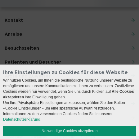
Kontakt
Anreise
Besuchszeiten
Patienten und Besucher
Ihre Einstellungen zu Cookies für diese Website
Ärzte und Zuweiser
Wir nutzen Cookies, um Ihnen die bestmögliche Nutzung unserer Website zu
ermöglichen und unsere Kommunikation mit Ihnen zu verbessern. Zusätzliche
Unser Angebot
Cookies werden nur verwendet, wenn Sie uns durch Klicken auf
Alle Cookies
akzeptieren
Ihre Einwilligung geben.
Um Ihre Privatsphäre-Einstellungen anzupassen, wählen Sie den Button
Lehre und Forschung
«Cookie Einstellungen» um eine spezifische Auswahl festzulegen.
Informationen zu den verwendeten Cookies finden Sie in unserer
Social Media
Datenschutzerklärung.
Notwendige Cookies akzeptieren
Impressum
Disclaimer
Datenschutz
Sitemap