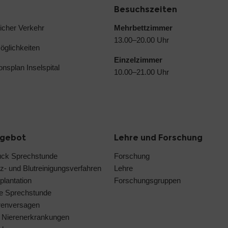
Besuchszeiten
licher Verkehr
Mehrbettzimmer
13.00–20.00 Uhr
glichkeiten
Einzelzimmer
ionsplan Inselspital
10.00–21.00 Uhr
ngebot
Lehre und Forschung
uck Sprechstunde
Forschung
z- und Blutreinigungsverfahren
Lehre
plantation
Forschungsgruppen
ne Sprechstunde
renversagen
 Nierenerkrankungen