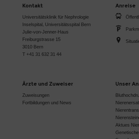
Kontakt
Anreise
Universitätsklinik für Nephrologie
Öffent
Inselspital, Universitätsspital Bern
Parkmö
Julie-von-Jenner-Haus
Freiburgstrasse 15
Situat
3010 Bern
T +41 31 632 31 44
Ärzte und Zuweiser
Unser A
Zuweisungen
Bluthochdr
Fortbildungen und News
Nierenersat
Nierentrans
Nierenstei
Aktues Nie
Genetische