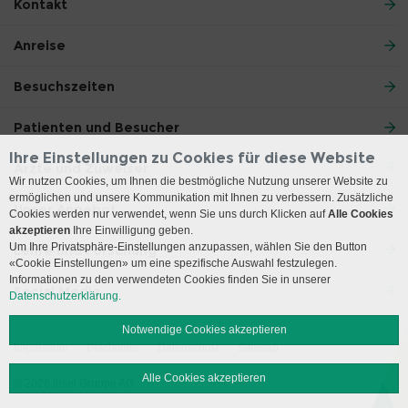
Kontakt
Anreise
Besuchszeiten
Patienten und Besucher
Ihre Einstellungen zu Cookies für diese Website
Ärzte und Zuweiser
Wir nutzen Cookies, um Ihnen die bestmögliche Nutzung unserer Website zu
ermöglichen und unsere Kommunikation mit Ihnen zu verbessern. Zusätzliche
Unser Angebot
Cookies werden nur verwendet, wenn Sie uns durch Klicken auf
Alle Cookies
akzeptieren
Ihre Einwilligung geben.
Um Ihre Privatsphäre-Einstellungen anzupassen, wählen Sie den Button
Lehre und Forschung
«Cookie Einstellungen» um eine spezifische Auswahl festzulegen.
Informationen zu den verwendeten Cookies finden Sie in unserer
Social Media
Datenschutzerklärung.
Notwendige Cookies akzeptieren
Impressum
Disclaimer
Datenschutz
Sitemap
Alle Cookies akzeptieren
© 2026 Insel Gruppe AG