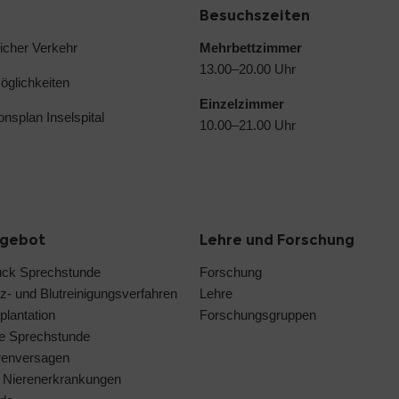
Besuchszeiten
licher Verkehr
Mehrbettzimmer
13.00–20.00 Uhr
glichkeiten
Einzelzimmer
ionsplan Inselspital
10.00–21.00 Uhr
ngebot
Lehre und Forschung
uck Sprechstunde
Forschung
z- und Blutreinigungsverfahren
Lehre
plantation
Forschungsgruppen
ne Sprechstunde
renversagen
 Nierenerkrankungen