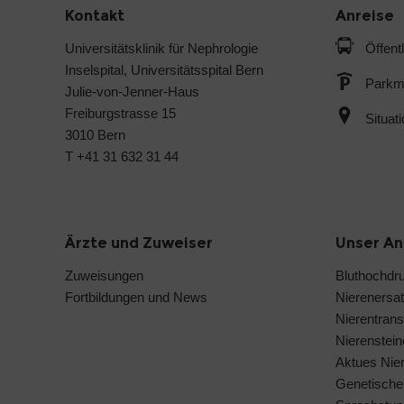
Kontakt
Anreise
Universitätsklinik für Nephrologie
Öffent
Inselspital, Universitätsspital Bern
Parkmö
Julie-von-Jenner-Haus
Freiburgstrasse 15
Situat
3010 Bern
T +41 31 632 31 44
Ärzte und Zuweiser
Unser A
Zuweisungen
Bluthochdr
Fortbildungen und News
Nierenersat
Nierentrans
Nierenstei
Aktues Nie
Genetische