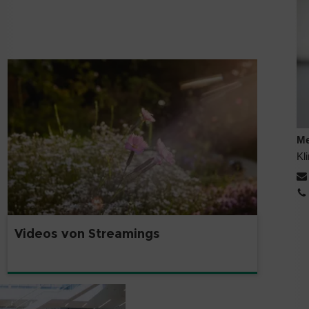
Me
Kl
Videos von Streamings