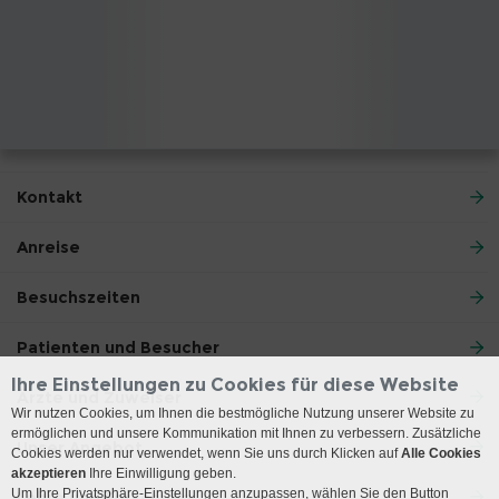
Kontakt
Anreise
Besuchszeiten
Patienten und Besucher
Ihre Einstellungen zu Cookies für diese Website
Ärzte und Zuweiser
Wir nutzen Cookies, um Ihnen die bestmögliche Nutzung unserer Website zu
ermöglichen und unsere Kommunikation mit Ihnen zu verbessern. Zusätzliche
Unser Angebot
Cookies werden nur verwendet, wenn Sie uns durch Klicken auf
Alle Cookies
akzeptieren
Ihre Einwilligung geben.
Um Ihre Privatsphäre-Einstellungen anzupassen, wählen Sie den Button
Lehre und Forschung