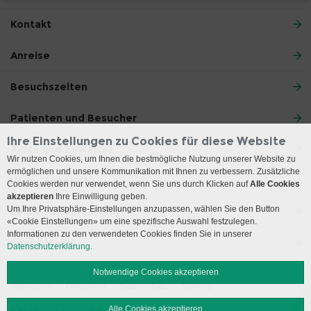
Kontakt
Anreise
Besuchszeiten
Patienten und Besucher
Ihre Einstellungen zu Cookies für diese Website
Ärzte und Zuweiser
Wir nutzen Cookies, um Ihnen die bestmögliche Nutzung unserer Website zu
ermöglichen und unsere Kommunikation mit Ihnen zu verbessern. Zusätzliche
Unser Angebot
Cookies werden nur verwendet, wenn Sie uns durch Klicken auf
Alle Cookies
akzeptieren
Ihre Einwilligung geben.
Um Ihre Privatsphäre-Einstellungen anzupassen, wählen Sie den Button
Lehre und Forschung
«Cookie Einstellungen» um eine spezifische Auswahl festzulegen.
Informationen zu den verwendeten Cookies finden Sie in unserer
Social Media
Datenschutzerklärung.
Notwendige Cookies akzeptieren
Impressum
Disclaimer
Datenschutz
Sitemap
Alle Cookies akzeptieren