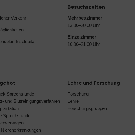
Besuchszeiten
licher Verkehr
Mehrbettzimmer
13.00–20.00 Uhr
glichkeiten
Einzelzimmer
ionsplan Inselspital
10.00–21.00 Uhr
ngebot
Lehre und Forschung
uck Sprechstunde
Forschung
z- und Blutreinigungsverfahren
Lehre
plantation
Forschungsgruppen
ne Sprechstunde
renversagen
 Nierenerkrankungen