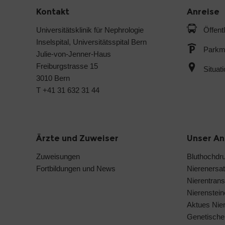
Kontakt
Anreise
Universitätsklinik für Nephrologie
Öffent
Inselspital, Universitätsspital Bern
Parkmö
Julie-von-Jenner-Haus
Freiburgstrasse 15
Situat
3010 Bern
T +41 31 632 31 44
Ärzte und Zuweiser
Unser A
Zuweisungen
Bluthochdr
Fortbildungen und News
Nierenersat
Nierentrans
Nierenstei
Aktues Nie
Genetische